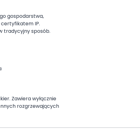
ego gospodarstwa,
certyfikatem IP.
w tradycyjny sposób.
a
er. Zawiera wyłącznie
siennych rozgrzewających