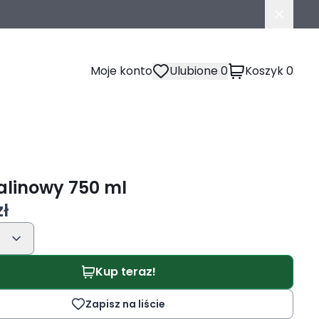
Moje konto
Ulubione
0
Koszyk
0
alinowy 750 ml
zł
Kup teraz!
Zapisz na liście